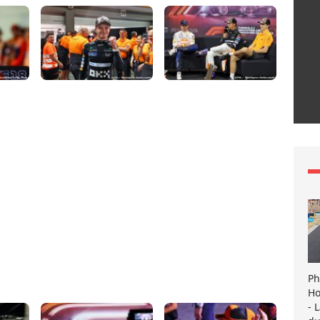
Ph
Ho
- 