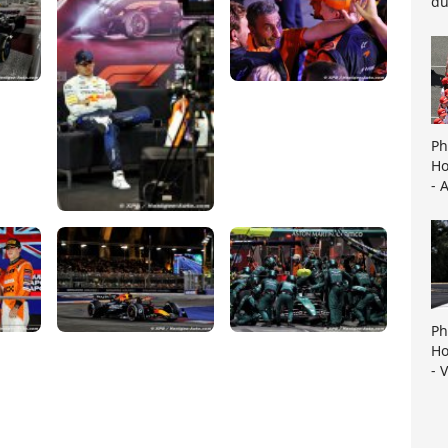
du
Ph
Ho
- 
Ph
Ho
- 