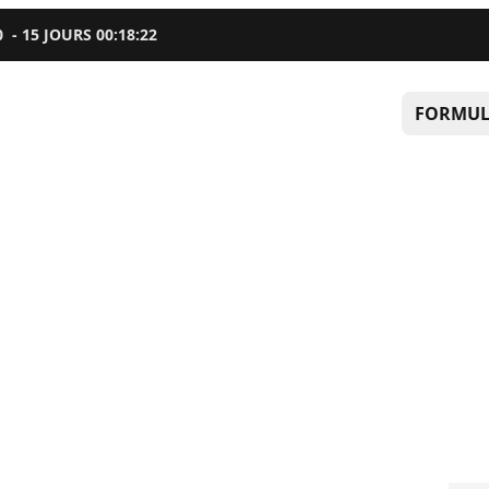
0
-
15
JOURS
00
:
18
:
21
FORMUL