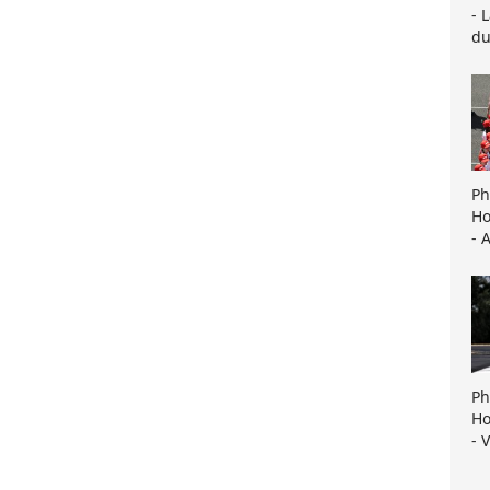
- 
du
Ph
Ho
- 
Ph
Ho
- 