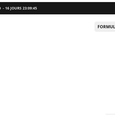
0
-
16
JOURS
23
:
09
:
45
FORMUL