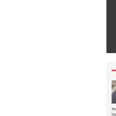
Ph
Ho