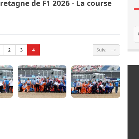
retagne de F1 2026 - La course
Re
2
3
4
Suiv.