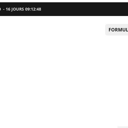
0
-
16
JOURS
09
:
12
:
47
FORMUL