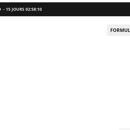
0
-
15
JOURS
02
:
58
:
09
FORMUL