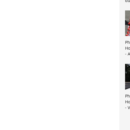
du
Ph
Ho
- 
Ph
Ho
- 