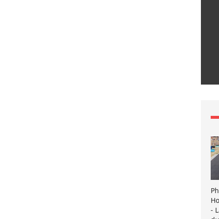
Ph
Ho
- 