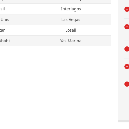
sil
Interlagos
-Unis
Las Vegas
tar
Losail
Dhabi
Yas Marina