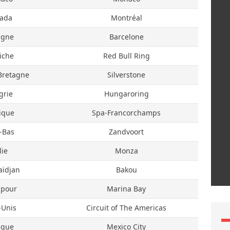
ada
Montréal
agne
Barcelone
iche
Red Bull Ring
Bretagne
Silverstone
grie
Hungaroring
ique
Spa-Francorchamps
-Bas
Zandvoort
lie
Monza
aïdjan
Bakou
apour
Marina Bay
-Unis
Circuit of The Americas
ique
Mexico City