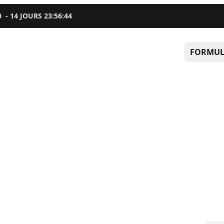
0
-
14
JOURS
23
:
56
:
44
FORMUL