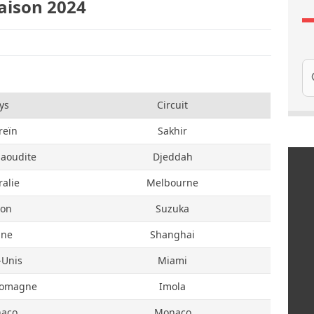
Saison 2024
Re
ys
Circuit
reïn
Sakhir
Saoudite
Djeddah
ralie
Melbourne
pon
Suzuka
ine
Shanghai
-Unis
Miami
Romagne
Imola
aco
Monaco