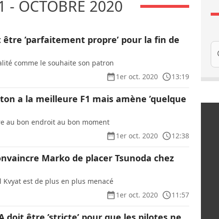
 - OCTOBRE 2020
être ’parfaitement propre’ pour la fin de
Re
nalité comme le souhaite son patron
1er oct. 2020
13:19
lton a la meilleure F1 mais amène ’quelque
’être au bon endroit au bon moment
1er oct. 2020
12:38
nvaincre Marko de placer Tsunoda chez
l Kvyat est de plus en plus menacé
1er oct. 2020
11:57
A doit être ’stricte’ pour que les pilotes ne