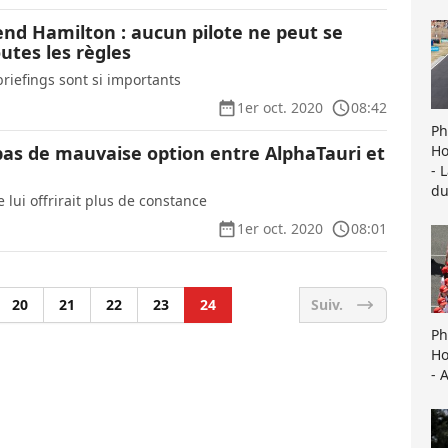
nd Hamilton : aucun pilote ne peut se
utes les règles
briefings sont si importants
1er oct. 2020
08:42
Ph
Ho
 pas de mauvaise option entre AlphaTauri et
- 
du
lui offrirait plus de constance
1er oct. 2020
08:01
20
21
22
23
24
Suiv.
Ph
Ho
- 