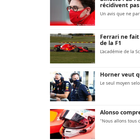
récidivent pas
Un avis que ne part
Ferrari ne fai
de la F1
L’académie de la S
Horner veut q
Le seul moyen selo
Alonso compren
"Nous allons tous c