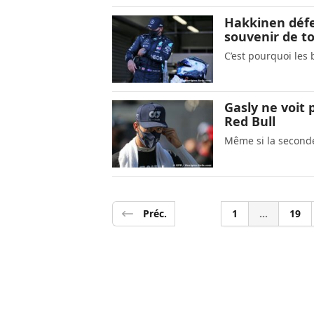
Hakkinen défe
souvenir de to
C’est pourquoi les 
Gasly ne voit
Red Bull
Même si la seconde 
Préc.
1
...
19