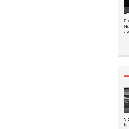
Ph
Ho
- 
Vi
le