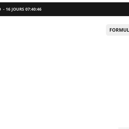
0
-
16
JOURS
07
:
40
:
45
FORMUL