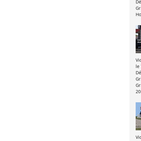
Dé
Gr
Ho
Vi
le
Dé
Gr
Gr
20
Vi