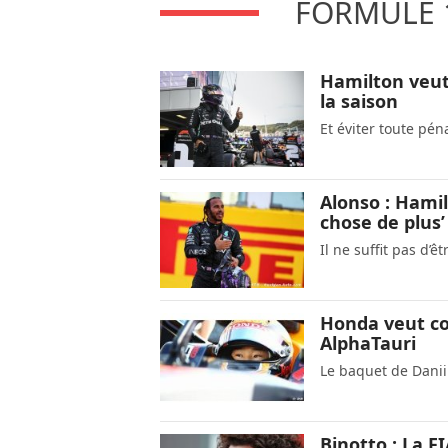
FORMULE 1
Hamilton veut 
la saison
Et éviter toute pé
Alonso : Hami
chose de plus’
Il ne suffit pas d
Honda veut co
AlphaTauri
Le baquet de Danii
Binotto : La FI