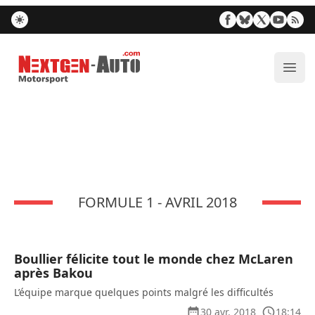
Nextgen-Auto.com
Ouvr
FORMULE 1 - AVRIL 2018
Boullier félicite tout le monde chez McLaren
après Bakou
L’équipe marque quelques points malgré les difficultés
30 avr. 2018
18:14