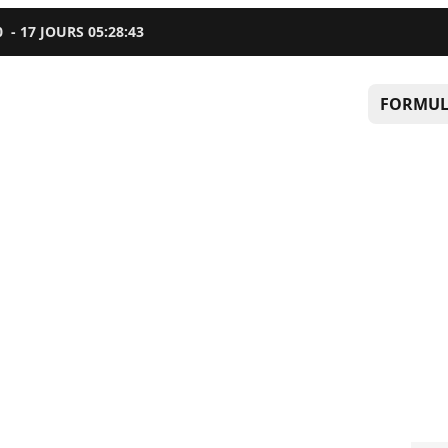
0
-
17
JOURS
05
:
28
:
42
FORMUL