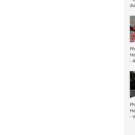
du
Ph
Ho
- 
Ph
Ho
- 