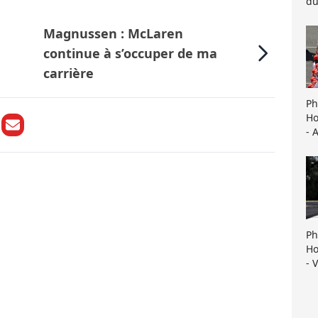
du
Magnussen : McLaren
continue à s’occuper de ma
carrière
Ph
Ho
- 
Ph
Ho
- 