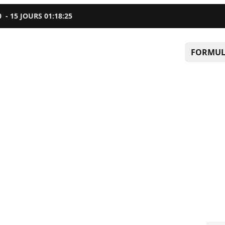
0
-
15
JOURS
01
:
18
:
24
FORMUL