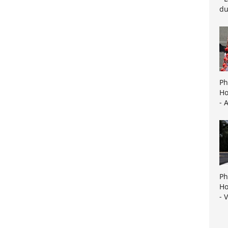
du
Ph
Ho
- 
Ph
Ho
- 