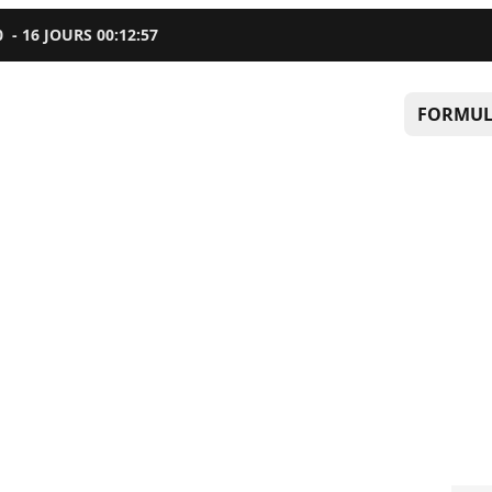
0
-
16
JOURS
00
:
12
:
56
FORMUL