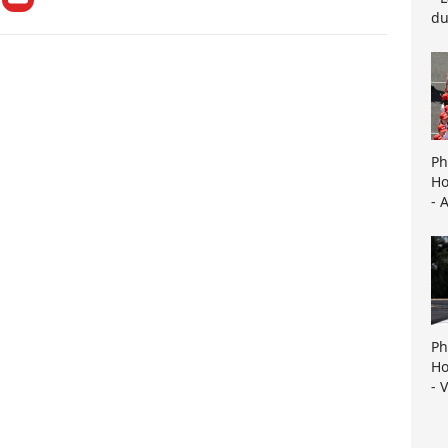
du
Ph
Ho
- 
Ph
Ho
- 