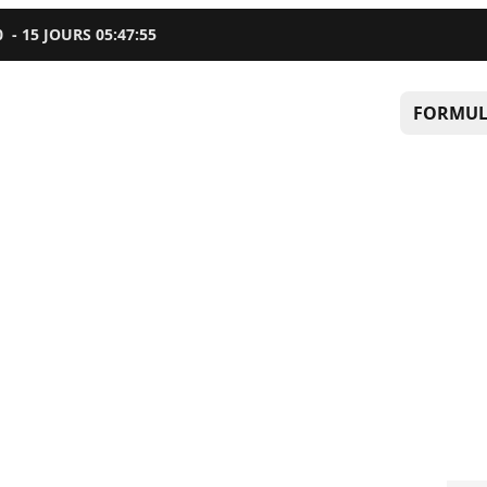
0
-
15
JOURS
05
:
47
:
54
FORMUL