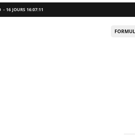
0
-
16
JOURS
16
:
07
:
10
FORMUL