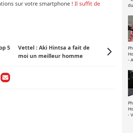
mations sur votre smartphone !
Il suffit de
du
op 5
Vettel : Aki Hintsa a fait de
Ph
Ho
moi un meilleur homme
- 
Ph
Ho
- 