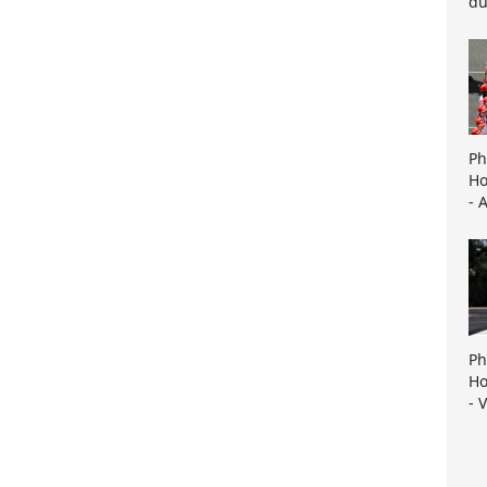
du
Ph
Ho
- 
Ph
Ho
- 