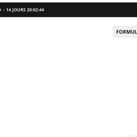
0
-
14
JOURS
20
:
02
:
43
FORMUL