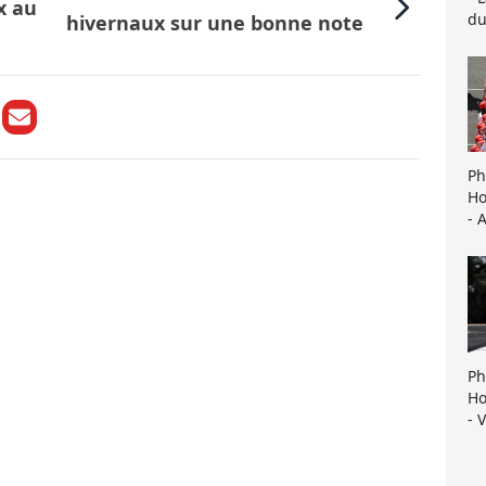
x au
du
hivernaux sur une bonne note
Ph
Ho
- 
Ph
Ho
- 