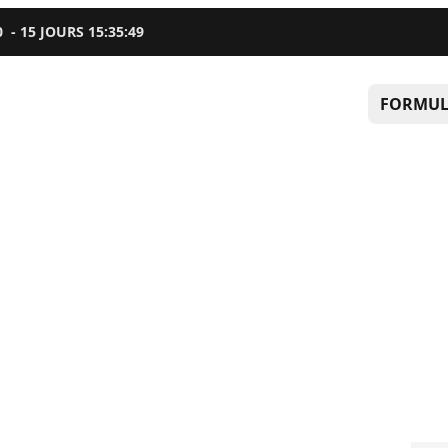
0
-
15
JOURS
15
:
35
:
48
FORMUL