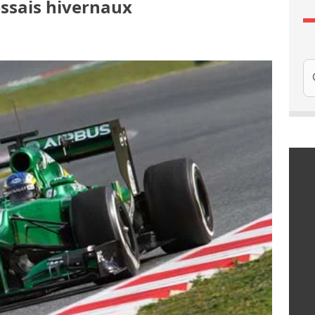
 essais hivernaux
Re