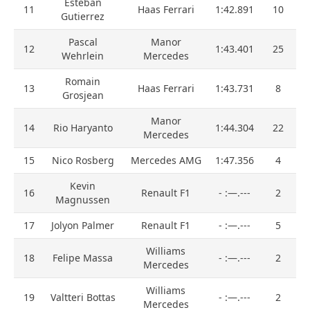
Esteban
11
Haas Ferrari
1:42.891
10
Gutierrez
Pascal
Manor
12
1:43.401
25
Wehrlein
Mercedes
Romain
13
Haas Ferrari
1:43.731
8
Grosjean
Manor
14
Rio Haryanto
1:44.304
22
Mercedes
15
Nico Rosberg
Mercedes AMG
1:47.356
4
Kevin
16
Renault F1
- :—.---
2
Magnussen
17
Jolyon Palmer
Renault F1
- :—.---
5
Williams
18
Felipe Massa
- :—.---
2
Mercedes
Williams
19
Valtteri Bottas
- :—.---
2
Mercedes