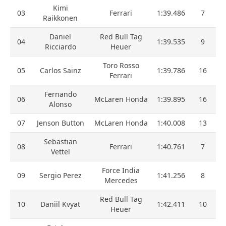
Kimi
03
Ferrari
1:39.486
7
Raikkonen
Daniel
Red Bull Tag
04
1:39.535
9
Ricciardo
Heuer
Toro Rosso
05
Carlos Sainz
1:39.786
16
Ferrari
Fernando
06
McLaren Honda
1:39.895
16
Alonso
07
Jenson Button
McLaren Honda
1:40.008
13
Sebastian
08
Ferrari
1:40.761
7
Vettel
Force India
09
Sergio Perez
1:41.256
8
Mercedes
Red Bull Tag
10
Daniil Kvyat
1:42.411
10
Heuer