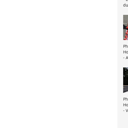
du
Ph
Ho
- 
Ph
Ho
- 