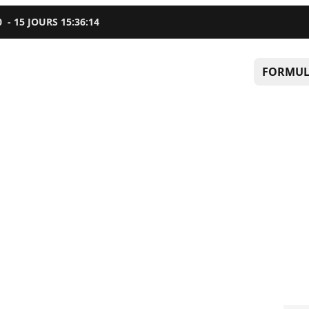
0
-
15
JOURS
15
:
36
:
13
FORMUL