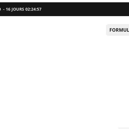
0
-
16
JOURS
02
:
24
:
56
FORMUL