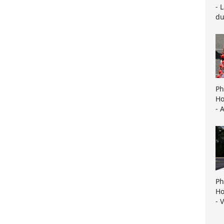
- 
du
Ph
Ho
- 
Ph
Ho
- 