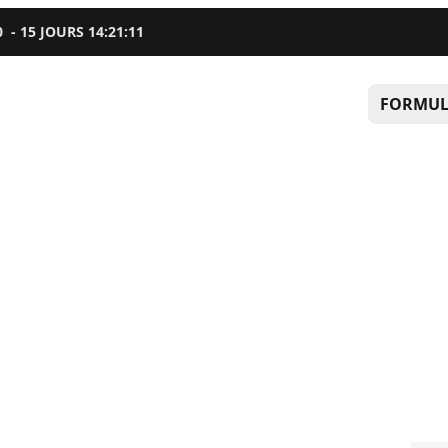
0
-
15
JOURS
14
:
21
:
10
FORMUL