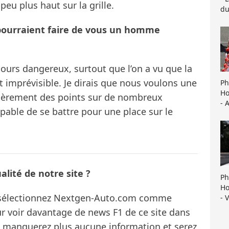
eu plus haut sur la grille.
du
i pourraient faire de vous un homme
jours dangereux, surtout que l’on a vu que la
t imprévisible. Je dirais que nous voulons une
Ph
Ho
lièrement des points sur de nombreux
- 
apable de se battre pour une place sur le
lité de notre site ?
Ph
Ho
s sélectionnez Nextgen-Auto.com comme
- 
ur voir davantage de news F1 de ce site dans
ne manquerez plus aucune information et serez