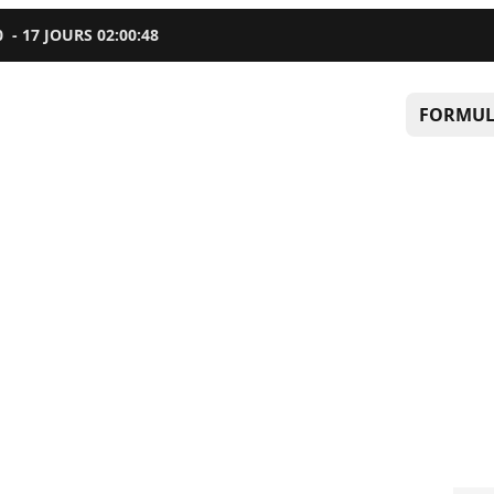
0
-
17
JOURS
02
:
00
:
47
FORMUL