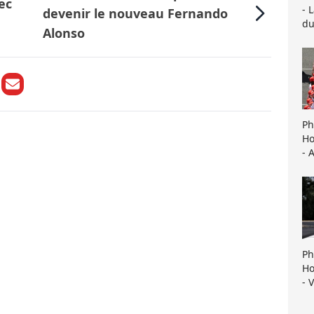
ec
- 
devenir le nouveau Fernando
du
Alonso
Ph
Ho
- 
Ph
Ho
- 