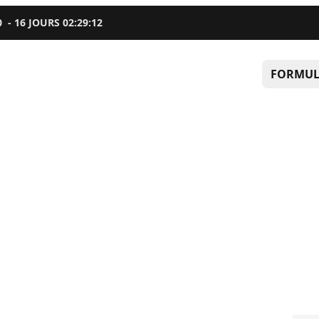
0
-
16
JOURS
02
:
29
:
11
FORMUL