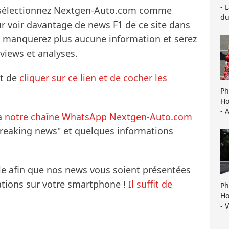
- 
s sélectionnez Nextgen-Auto.com comme
du
ur voir davantage de news F1 de ce site dans
ne manquerez plus aucune information et serez
rviews et analyses.
it de
cliquer sur ce lien et de cocher les
Ph
Ho
- 
à
notre chaîne WhatsApp Nextgen-Auto.com
breaking news" et quelques informations
le afin que nos news vous soient présentées
mations sur votre smartphone !
Il suffit de
Ph
Ho
- 