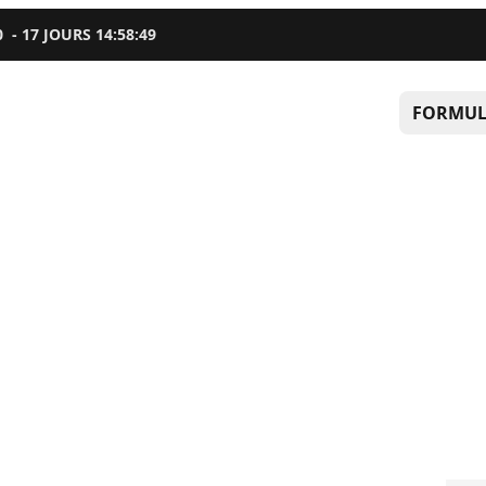
0
-
17
JOURS
14
:
58
:
48
FORMUL