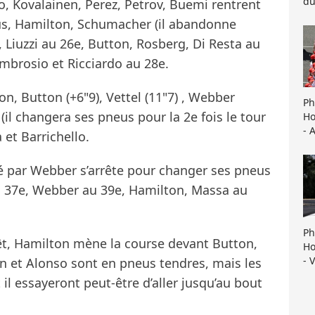
du
, Kovalainen, Perez, Petrov, Buemi rentrent
us, Hamilton, Schumacher (il abandonne
, Liuzzi au 26e, Button, Rosberg, Di Resta au
mbrosio et Ricciardo au 28e.
n, Button (+6"9), Vettel (11"7) , Webber
Ph
(il changera ses pneus pour la 2e fois le tour
Ho
- 
 et Barrichello.
dé par Webber s’arrête pour changer ses pneus
 au 37e, Webber au 39e, Hamilton, Massa au
Ph
êt, Hamilton mène la course devant Button,
Ho
- 
n et Alonso sont en pneus tendres, mais les
 il essayeront peut-être d’aller jusqu’au bout