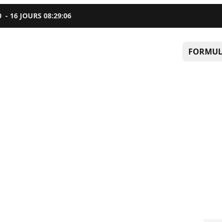
0
-
16
JOURS
08
:
29
:
05
FORMUL