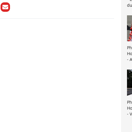
du
Ph
Ho
- 
Ph
Ho
- 