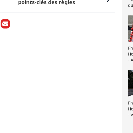
points-clés des règles
du
Ph
Ho
- 
Ph
Ho
- 