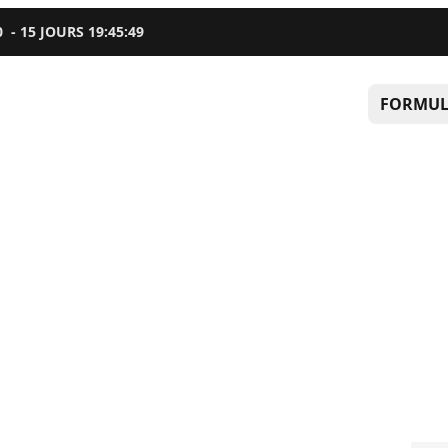
0
-
15
JOURS
19
:
45
:
47
FORMUL