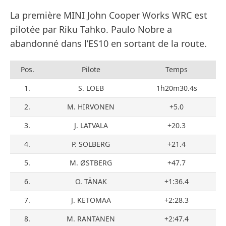
La première MINI John Cooper Works WRC est
pilotée par Riku Tahko. Paulo Nobre a
abandonné dans l’ES10 en sortant de la route.
Pos.
Pilote
Temps
1.
S. LOEB
1h20m30.4s
2.
M. HIRVONEN
+5.0
3.
J. LATVALA
+20.3
4.
P. SOLBERG
+21.4
5.
M. ØSTBERG
+47.7
6.
O. TÄNAK
+1:36.4
7.
J. KETOMAA
+2:28.3
8.
M. RANTANEN
+2:47.4