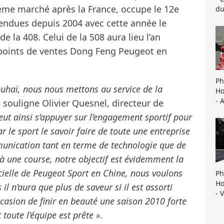
ème marché après la France, occupe le 12e
du
vendues depuis 2004 avec cette année le
la 408. Celui de la 508 aura lieu l’an
3 points de ventes Dong Feng Peugeot en
Ph
huhaï, nous nous mettons au service de la
Ho
- 
, souligne Olivier Quesnel, directeur de
ut ainsi s’appuyer sur l’engagement sportif pour
le sport le savoir faire de toute une entreprise
mmunication tant en terme de technologie que de
à une course, notre objectif est évidemment la
icielle de Peugeot Sport en Chine, nous voulons
Ph
Ho
il n’aura que plus de saveur si il est assorti
- 
ccasion de finir en beauté une saison 2010 forte
t toute l’équipe est prête »
.