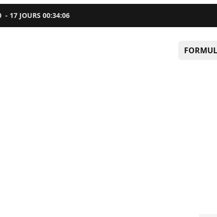
0
-
17
JOURS
00
:
34
:
05
FORMUL