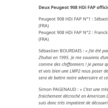
Deux Peugeot 908 HDi FAP offici
Peugeot 908 HDi FAP N°1 : Séba
(FRA)
Peugeot 908 HDi FAP N°2 : Fran
(FRA)
Sébastien BOURDAIS :
« J’ai été p
Zhuhaï en 1995. Je me souviens d’un
comme des chiffonniers ! Je pense q
et vois bien une LMP2 nous poser des 
sera de battre notre adversaire et c
Simon PAGENAUD :
« C’est une trè
fraichement décroché en American Le 
suis donc très impatient de découvrir 