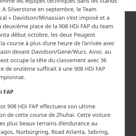
comme les équipes techniques dans les stands
e. A Silverstone en septembre, le Team
ocal » Davidson/Minassian s’est imposé et a
 la deuxième place de la 908 HDi FAP du team
anta début octobre, les deux Peugeot
e la course à plus d’une heure de l’arrivée avec
azin devant Davidson/Gené/Wurz. Ainsi, au
ot occupe la tête du classement avec 36
ce de onzième suffirait à une 908 HDi FAP
ampionnat.
i FAP
eot 908 HDi FAP effectuera son ultime
on de cette course de Zhuhaï. Cette voiture
les plus beaux terrains d’endurance au
lagos, Nürbürgring, Road Atlanta, Sebring,