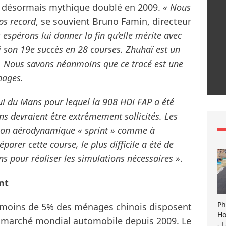
n désormais mythique doublé en 2009.
« Nous
ps record
, se souvient Bruno Famin, directeur
espérons lui donner la fin qu’elle mérite avec
si son 19e succès en 28 courses. Zhuhaï est un
s. Nous savons néanmoins que ce tracé est une
nages.
elui du Mans pour lequel la 908 HDi FAP a été
ons devraient être extrêmement sollicités. Les
ation aérodynamique « sprint » comme à
parer cette course, le plus difficile a été de
s pour réaliser les simulations nécessaires »
.
nt
Ph
et moins de 5% des ménages chinois disposent
Ho
ier marché mondial automobile depuis 2009. Le
- 