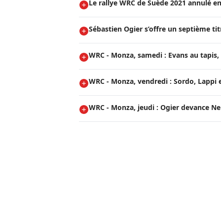
Le rallye WRC de Suède 2021 annulé en
Sébastien Ogier s’offre un septième t
WRC - Monza, samedi : Evans au tapis, 
WRC - Monza, vendredi : Sordo, Lappi e
WRC - Monza, jeudi : Ogier devance Neuv