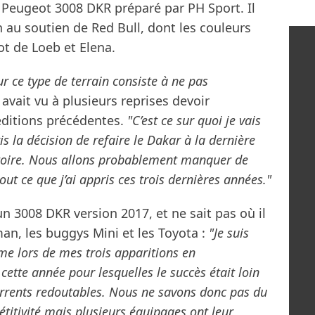
 Peugeot 3008 DKR préparé par PH Sport. Il
n au soutien de Red Bull, dont les couleurs
t de Loeb et Elena.
ur ce type de terrain consiste à ne pas
 avait vu à plusieurs reprises devoir
éditions précédentes.
"C’est ce sur quoi je vais
is la décision de refaire le Dakar à la dernière
ictoire. Nous allons probablement manquer de
out ce que j’ai appris ces trois dernières années."
un 3008 DKR version 2017, et ne sait pas où il
man, les buggys Mini et les Toyota :
"Je suis
me lors de mes trois apparitions en
tte année pour lesquelles le succès était loin
currents redoutables. Nous ne savons donc pas du
titivité mais plusieurs équipages ont leur