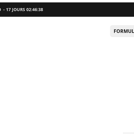
0
-
17
JOURS
02
:
46
:
37
FORMUL