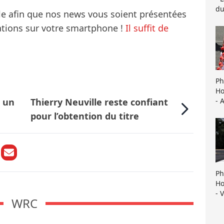
du
le afin que nos news vous soient présentées
mations sur votre smartphone !
Il suffit de
Ph
Ho
- 
à un
Thierry Neuville reste confiant
pour l’obtention du titre
Ph
Ho
- 
WRC