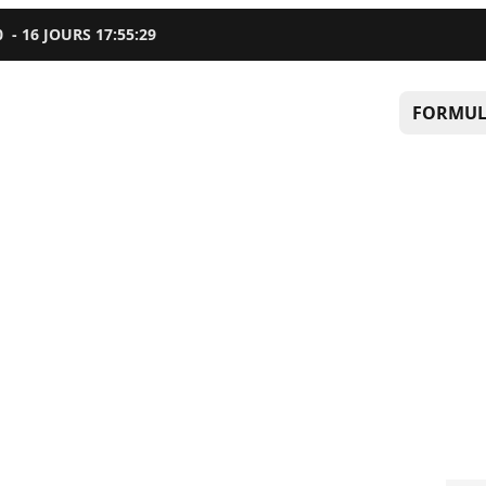
0
-
16
JOURS
17
:
55
:
27
FORMUL