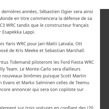
 dernières années, Sébastien Ogier sera ainsi
u Monde en titre commencera la défense de sa
C3 WRC tandis que le constructeur français
r Esapekka Lappi.
s Yaris WRC pour Jari-Matti Latvala, Ott
osé de Kris Meeke et Sebastian Marshall.
ntus Tidemand piloteront les Ford Fiesta WRC
lly Team. Le Monte-Carlo sera d’ailleurs
 de nouveaux binômes puisque Scott Martin
fyn Evans et Marko Salminen celles de Teemu
core annoncer qui sera son copilote sur
ement sur trois voitures en confiant des i20