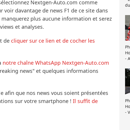
s sélectionnez Nextgen-Auto.com comme
du
ur voir davantage de news F1 de ce site dans
ne manquerez plus aucune information et serez
rviews et analyses.
it de
cliquer sur ce lien et de cocher les
Ph
Ho
- 
à
notre chaîne WhatsApp Nextgen-Auto.com
breaking news" et quelques informations
le afin que nos news vous soient présentées
mations sur votre smartphone !
Il suffit de
Ph
Ho
- 