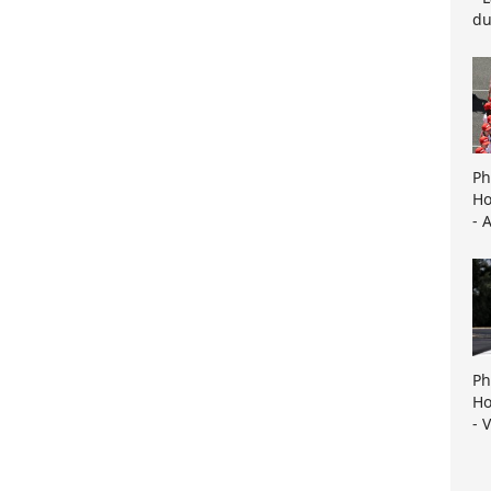
du
Ph
Ho
- 
Ph
Ho
- 