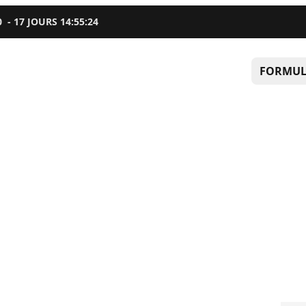
0
-
17
JOURS
14
:
55
:
23
FORMUL