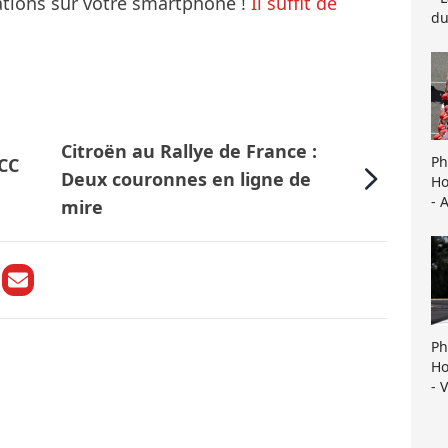
mations sur votre smartphone !
Il suffit de
du
Citroën au Rallye de France :
Ph
TCC
Deux couronnes en ligne de
Ho
- 
mire
Ph
Ho
- 