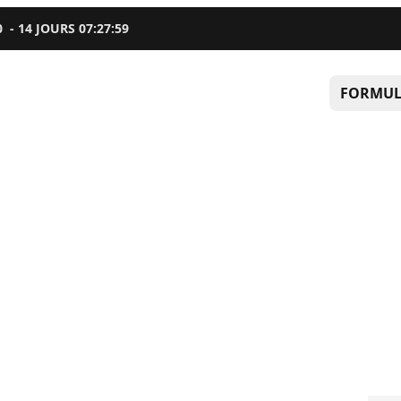
0
-
14
JOURS
07
:
27
:
58
FORMUL