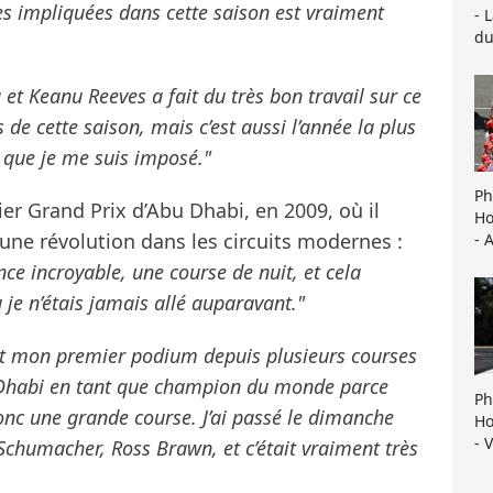
es impliquées dans cette saison est vraiment
- 
du
 et Keanu Reeves a fait du très bon travail sur ce
 de cette saison, mais c’est aussi l’année la plus
s que je me suis imposé."
Ph
er Grand Prix d’Abu Dhabi, en 2009, où il
Ho
t une révolution dans les circuits modernes :
- 
ence incroyable, une course de nuit, et cela
ù je n’étais jamais allé auparavant."
tait mon premier podium depuis plusieurs courses
bu Dhabi en tant que champion du monde parce
Ph
donc une grande course. J’ai passé le dimanche
Ho
- 
Schumacher, Ross Brawn, et c’était vraiment très