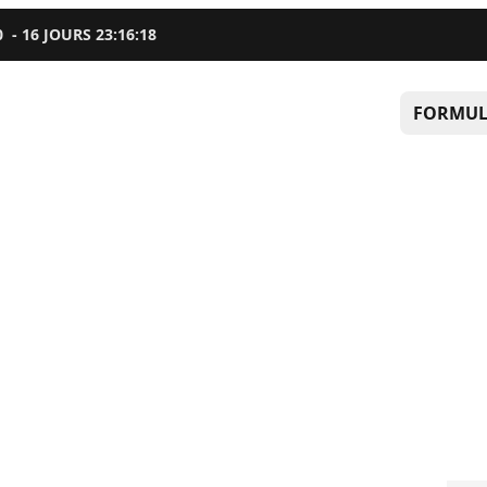
0
-
16
JOURS
23
:
16
:
17
FORMUL