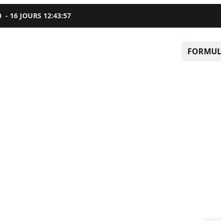
0
-
16
JOURS
12
:
43
:
56
FORMUL