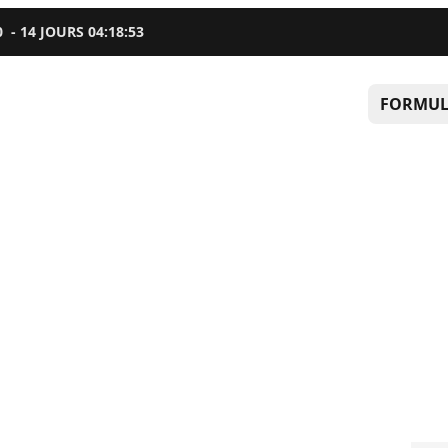
0
-
14
JOURS
04
:
18
:
52
FORMUL