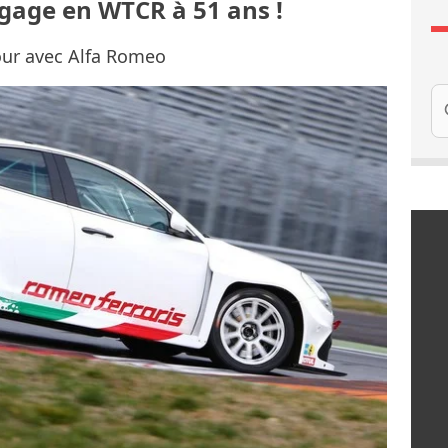
ngage en WTCR à 51 ans !
mour avec Alfa Romeo
Re