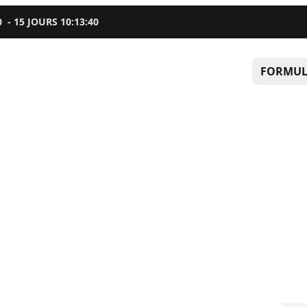
0
-
15
JOURS
10
:
13
:
39
FORMUL