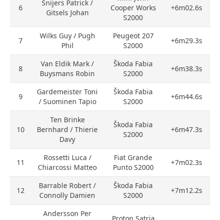
Snijers Patrick /
6
Cooper Works
+6m02.6s
Gitsels Johan
S2000
Wilks Guy / Pugh
Peugeot 207
7
+6m29.3s
Phil
S2000
Van Eldik Mark /
Škoda Fabia
8
+6m38.3s
Buysmans Robin
S2000
Gardemeister Toni
Škoda Fabia
9
+6m44.6s
/ Suominen Tapio
S2000
Ten Brinke
Škoda Fabia
10
Bernhard / Thierie
+6m47.3s
S2000
Davy
Rossetti Luca /
Fiat Grande
11
+7m02.3s
Chiarcossi Matteo
Punto S2000
Barrable Robert /
Škoda Fabia
12
+7m12.2s
Connolly Damien
S2000
Andersson Per
Proton Satria