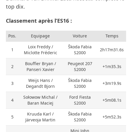
top dix.
Classement après l’ES16 :
Pos.
Equipage
Voiture
Temps
Loix Freddy /
Škoda Fabia
1
2h17m31.6s
Miclotte Fréderic
S2000
Bouffier Bryan /
Peugeot 207
2
+1m35.3s
Panseri Xavier
S2000
Weijs Hans /
Škoda Fabia
3
+3m19.9s
Degandt Bjorn
S2000
Sołowow Michal /
Ford Fiesta
4
+5m08.1s
Baran Maciej
S2000
Kruuda Karl /
Škoda Fabia
5
+5m52.3s
Järveoja Martin
S2000
Mini John