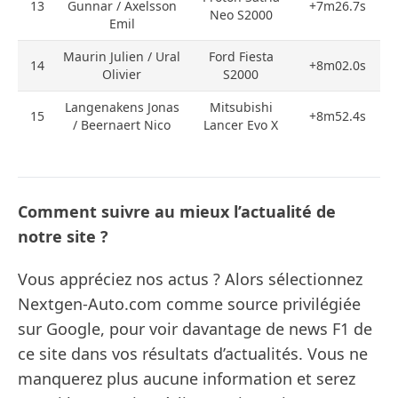
13
Gunnar / Axelsson
+7m26.7s
Neo S2000
Emil
Maurin Julien / Ural
Ford Fiesta
14
+8m02.0s
Olivier
S2000
Langenakens Jonas
Mitsubishi
15
+8m52.4s
/ Beernaert Nico
Lancer Evo X
Comment suivre au mieux l’actualité de
notre site ?
Vous appréciez nos actus ? Alors sélectionnez
Nextgen-Auto.com comme source privilégiée
sur Google, pour voir davantage de news F1 de
ce site dans vos résultats d’actualités. Vous ne
manquerez plus aucune information et serez