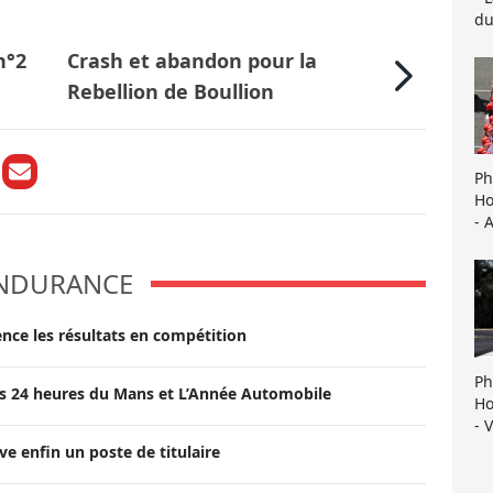
du
n°2
Crash et abandon pour la
Rebellion de Boullion
Ph
Ho
- 
NDURANCE
ce les résultats en compétition
Ph
 des 24 heures du Mans et L’Année Automobile
Ho
- 
e enfin un poste de titulaire