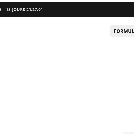
0
-
15
JOURS
21
:
27
:
00
FORMUL