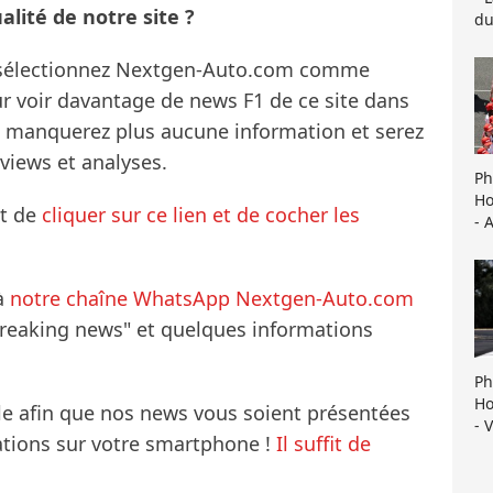
lité de notre site ?
du
s sélectionnez Nextgen-Auto.com comme
ur voir davantage de news F1 de ce site dans
ne manquerez plus aucune information et serez
rviews et analyses.
Ph
Ho
it de
cliquer sur ce lien et de cocher les
- 
à
notre chaîne WhatsApp Nextgen-Auto.com
breaking news" et quelques informations
Ph
Ho
le afin que nos news vous soient présentées
- 
mations sur votre smartphone !
Il suffit de