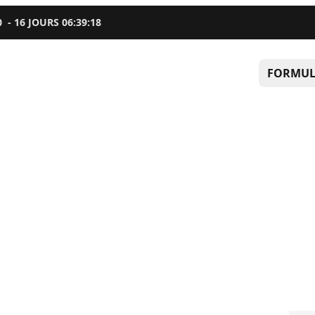
0
-
16
JOURS
06
:
39
:
16
FORMUL