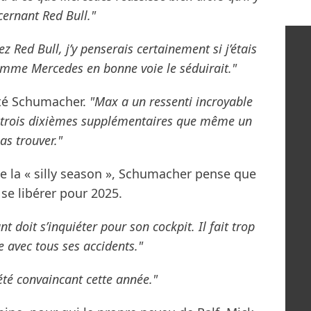
cernant Red Bull."
z Red Bull, j’y penserais certainement si j’étais
comme Mercedes en bonne voie le séduirait."
té Schumacher.
"Max a un ressenti incroyable
es trois dixièmes supplémentaires que même un
s trouver."
e la « silly season », Schumacher pense que
se libérer pour 2025.
t doit s’inquiéter pour son cockpit. Il fait trop
pe avec tous ses accidents."
été convaincant cette année."