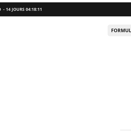
0
-
14
JOURS
04
:
18
:
10
FORMUL