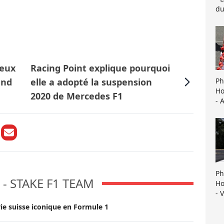
du
deux
Racing Point explique pourquoi
Ph
end
elle a adopté la suspension
Ho
2020 de Mercedes F1
- 
Ph
- STAKE F1 TEAM
Ho
- 
rie suisse iconique en Formule 1