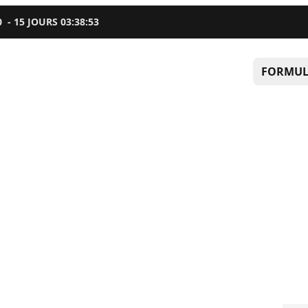
0
-
15
JOURS
03
:
38
:
52
FORMUL