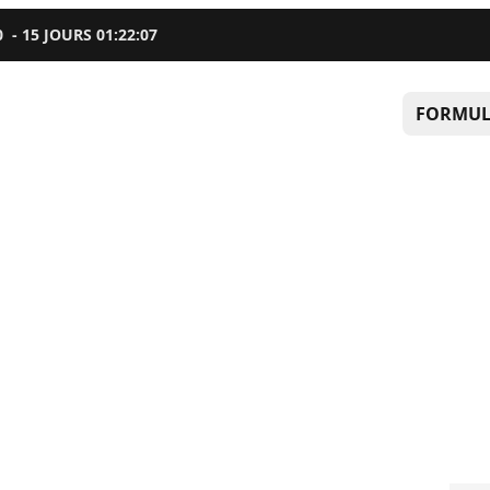
0
-
15
JOURS
01
:
22
:
06
FORMUL