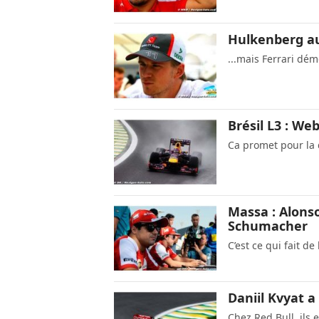
Hulkenberg aur
...mais Ferrari dé
Brésil L3 : We
Ca promet pour la q
Massa : Alonso
Schumacher
C’est ce qui fait d
Daniil Kvyat 
Chez Red Bull, ils