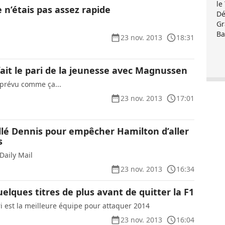
le
e n’étais pas assez rapide
Dé
Gr
Ba
23 nov. 2013
18:31
ait le pari de la jeunesse avec Magnussen
s prévu comme ça...
23 nov. 2013
17:01
allé Dennis pour empêcher Hamilton d’aller
s
 Daily Mail
23 nov. 2013
16:34
elques titres de plus avant de quitter la F1
ri est la meilleure équipe pour attaquer 2014
23 nov. 2013
16:04