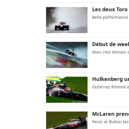
Les deux Toro
Belle performance 
Début de week-
Mais c’est demain
Hulkenberg un
Gutiérrez éliminé 
McLaren prend
Perez et Button te