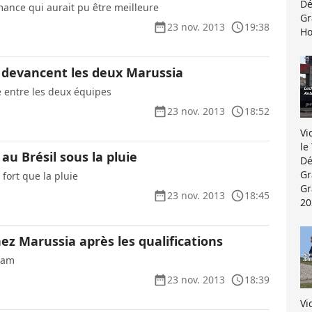
Dé
ance qui aurait pu être meilleure
Gr
23 nov. 2013
19:38
Ho
devancent les deux Marussia
ge entre les deux équipes
23 nov. 2013
18:52
Vi
le
 au Brésil sous la pluie
Dé
Gr
 fort que la pluie
Gr
23 nov. 2013
18:45
20
ez Marussia après les qualifications
ham
23 nov. 2013
18:39
Vi