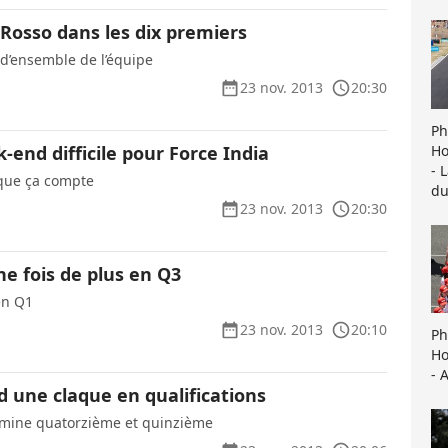
 Rosso dans les dix premiers
d’ensemble de l’équipe
23 nov. 2013
20:30
Ph
Ho
end difficile pour Force India
- 
 que ça compte
du
23 nov. 2013
20:30
e fois de plus en Q3
en Q1
23 nov. 2013
20:10
Ph
Ho
- 
 une claque en qualifications
rmine quatorzième et quinzième