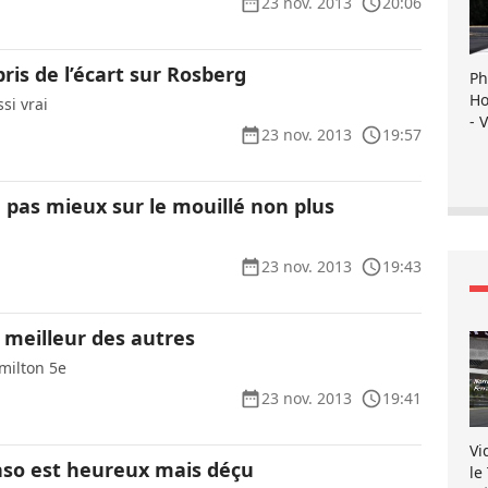
23 nov. 2013
20:06
pris de l’écart sur Rosberg
Ph
Ho
si vrai
- 
23 nov. 2013
19:57
 pas mieux sur le mouillé non plus
23 nov. 2013
19:43
 meilleur des autres
milton 5e
23 nov. 2013
19:41
Vi
so est heureux mais déçu
le