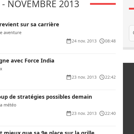
 - NOVEMBRE 2013
evient sur sa carrière
Re
ée aventure
24 nov. 2013
08:48
gne avec Force India
ix
23 nov. 2013
22:42
coup de stratégies possibles demain
la météo
23 nov. 2013
22:40
 mieux que sa 9e place sur la grille