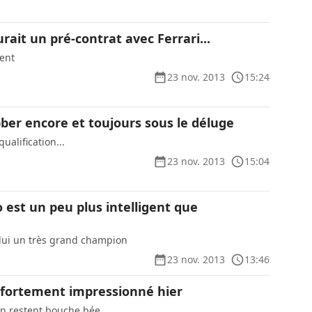
ait un pré-contrat avec Ferrari...
ment
23 nov. 2013
15:24
bber encore et toujours sous le déluge
ualification...
23 nov. 2013
15:04
 est un peu plus intelligent que
e lui un très grand champion
23 nov. 2013
13:46
a fortement impressionné hier
 en restent bouche bée