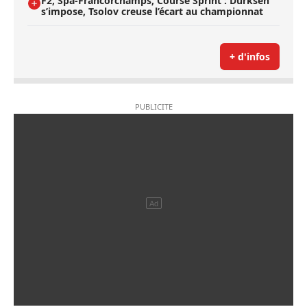
F2, Spa-Francorchamps, Course Sprint : Durksen
s’impose, Tsolov creuse l’écart au championnat
+ d'infos