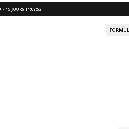
0
-
15
JOURS
11
:
08
:
52
FORMUL