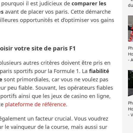
 pourquoi il est judicieux de
comparer les
du
es
avant de placer vos paris. Cette démarche
illeures opportunités et d’optimiser vos gains
isir votre site de paris F1
Ph
Ho
- 
usieurs autres critères doivent être pris en
paris sportifs pour la Formule 1. La
fiabilité
e
sont primordiales, car vous ne voulez pas
r peu fiable. Souvant, les opérateurs fiables
sportifs ainsi que les jeux de casino en ligne,
Ph
te
plateforme de référence
.
Ho
- 
 également un facteur crucial. Vous voudrez
r le vainqueur de la course, mais aussi sur