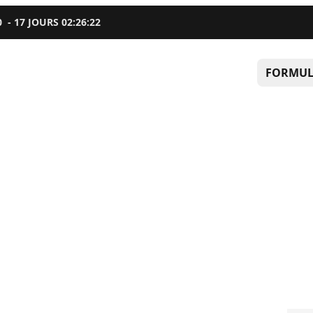
0
-
17
JOURS
02
:
26
:
21
FORMUL