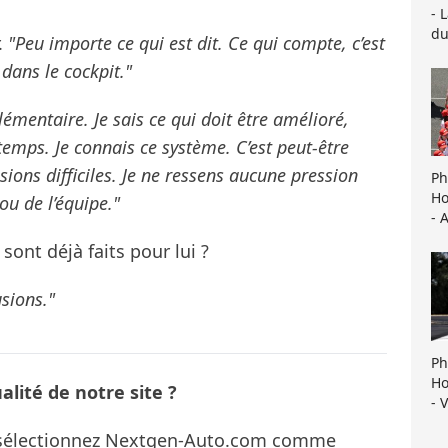
- 
du
.
"Peu importe ce qui est dit. Ce qui compte, c’est
dans le cockpit."
émentaire. Je sais ce qui doit être amélioré,
emps. Je connais ce système. C’est peut-être
ssions difficiles. Je ne ressens aucune pression
Ph
Ho
u de l’équipe."
- 
sont déjà faits pour lui ?
usions."
Ph
Ho
lité de notre site ?
- 
s sélectionnez Nextgen-Auto.com comme