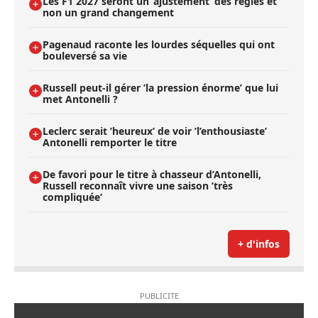
Les F1 2027 seront un ’ajustement’ des règles et
non un grand changement
Pagenaud raconte les lourdes séquelles qui ont
bouleversé sa vie
Russell peut-il gérer ’la pression énorme’ que lui
met Antonelli ?
Leclerc serait ’heureux’ de voir ’l’enthousiaste’
Antonelli remporter le titre
De favori pour le titre à chasseur d’Antonelli,
Russell reconnaît vivre une saison ’très
compliquée’
+ d'infos