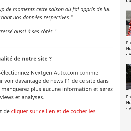
du
up de moments cette saison où j’ai appris de lui.
ardant nos données respectives."
ressé aussi à ses côtés."
Ph
Ho
- 
lité de notre site ?
s sélectionnez Nextgen-Auto.com comme
ur voir davantage de news F1 de ce site dans
ne manquerez plus aucune information et serez
rviews et analyses.
Ph
Ho
- 
it de
cliquer sur ce lien et de cocher les