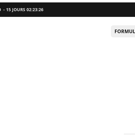
0
-
15
JOURS
02
:
23
:
25
FORMUL