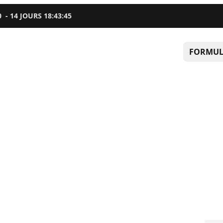
0
-
14
JOURS
18
:
43
:
44
FORMUL