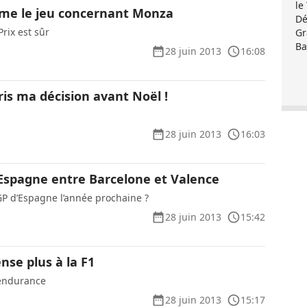
le
lme le jeu concernant Monza
Dé
rix est sûr
Gr
Ba
28 juin 2013
16:08
pris ma décision avant Noël !
à
28 juin 2013
16:03
Espagne entre Barcelone et Valence
GP d’Espagne l’année prochaine ?
28 juin 2013
15:42
nse plus à la F1
 endurance
28 juin 2013
15:17