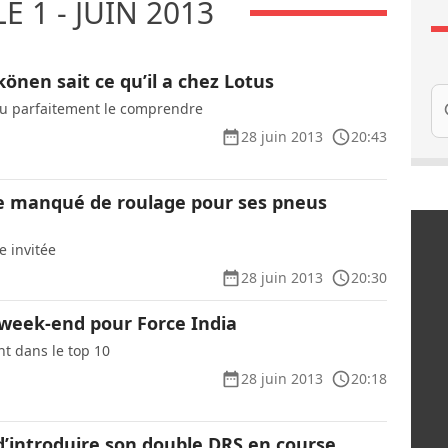
 1 - JUIN 2013
kkönen sait ce qu’il a chez Lotus
Re
su parfaitement le comprendre
28 juin 2013
20:43
ore manqué de roulage pour ses pneus
e invitée
28 juin 2013
20:30
week-end pour Force India
ont dans le top 10
28 juin 2013
20:18
d’introduire son double DRS en course