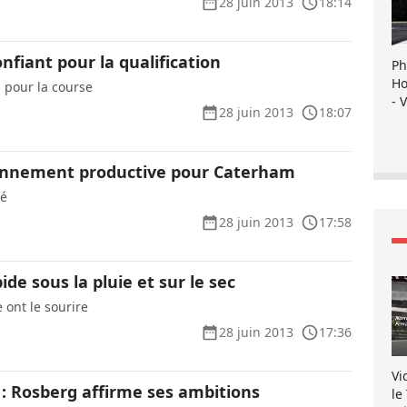
28 juin 2013
18:14
nfiant pour la qualification
Ph
Ho
 pour la course
- 
28 juin 2013
18:07
nnement productive pour Caterham
dé
28 juin 2013
17:58
ide sous la pluie et sur le sec
 ont le sourire
28 juin 2013
17:36
Vi
 : Rosberg affirme ses ambitions
le