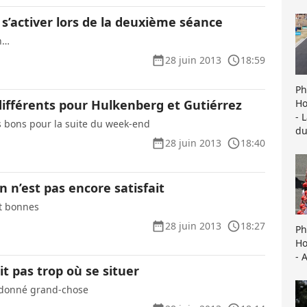
s’activer lors de la deuxième séance
n…
28 juin 2013
18:59
Ph
Ho
différents pour Hulkenberg et Gutiérrez
- 
es bons pour la suite du week-end
du
28 juin 2013
18:40
 n’est pas encore satisfait
nt bonnes
28 juin 2013
18:27
Ph
Ho
- 
it pas trop où se situer
s donné grand-chose