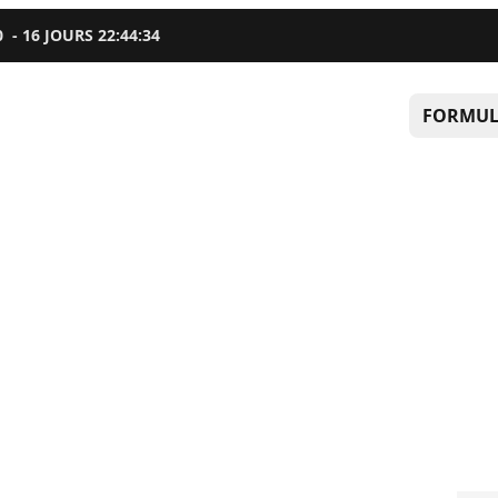
0
-
16
JOURS
22
:
44
:
33
FORMUL