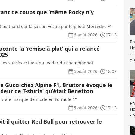
s tant de coups que ’même Rocky n’y
 Coulthard sur la saison vécue par le pilote Mercedes F1
6 août 2026
07:13
Ph
Ho
conte la ’remise à plat’ qui a relancé
- 
025
du
 les succès actuels du leader du championnat
5 août 2026
18:07
ère Gucci chez Alpine F1, Briatore évoque le
deur de T-shirts’ qu’était Benetton
re vraie marque de mode en Formule 1"
Ph
5 août 2026
17:13
Ho
- 
t-il quitter Red Bull pour retrouver le