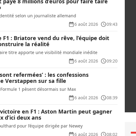
t payé 8 millions d’euros pour faire taire
o
identité selon un journaliste allemand
6 août 2026
09:43
e F1 : Briatore vend du rêve, l’équipe doit
struire la réalité
re titre apporte une visibilité mondiale inédite
6 août 2026
09:20
 sont refermées’ : les confessions
 Verstappen sur sa fille
la Formule 1 pèsent désormais sur Max
6 août 2026
08:39
a victoire en F1 : Aston Martin peut gagner
x d’ici deux ans
oulthard pour l’équipe dirigée par Newey
6 août 2026
08:02