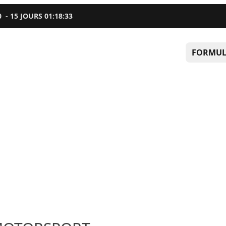
0
-
15
JOURS
01
:
18
:
31
FORMUL