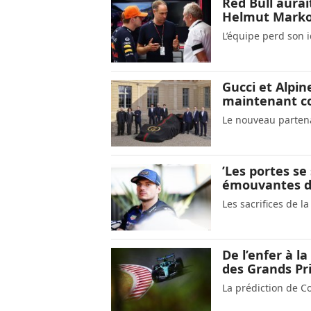
Red Bull aurai
Helmut Mark
L’équipe perd son 
Gucci et Alpin
maintenant con
Le nouveau partenai
’Les portes se
émouvantes de
Les sacrifices de 
De l’enfer à l
des Grands Pri
La prédiction de C