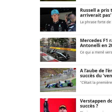
Russell a pri
arriverait pas’
La phrase forte de
Mercedes F1 ra
Antonelli en 2
Ce qui a mené vers
A l’aube de l’
succès du ’ven
"C’était la premiè
Verstappen doi
succès ?