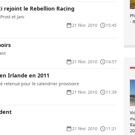
 rejoint le Rebellion Racing
Ph
Prost et Jani
- 
21 févr. 2010
15:45
oirs
ant
21 févr. 2010
14:57
en Irlande en 2011
té retenue pour le calendrier provisoire
21 févr. 2010
11:39
ident
Vi
ma
Ra
21 févr. 2010
11:21
20