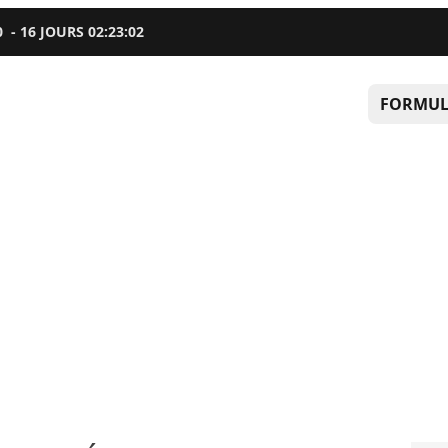
0
-
16
JOURS
02
:
23
:
02
FORMUL