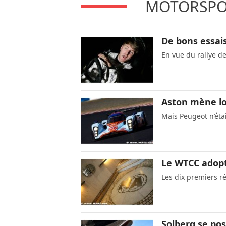
MOTORSPOR
De bons essai
En vue du rallye de
Aston mène lo
Mais Peugeot n’étai
Le WTCC adopt
Les dix premiers 
Solberg se po