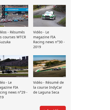
déos - Résumés
Vidéo - Le
s courses WTCR
magazine FIA
Suzuka
Racing news n°30 -
2019
déo - Le
Vidéo - Résumé de
gazine FIA
la course IndyCar
cing news n°29 -
de Laguna Seca
19