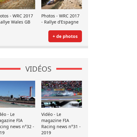
otos - WRC 2017
Photos - WRC 2017
Rallye Wales GB
- Rallye d’Espagne
+ de photos
VIDÉOS
déo - Le
Vidéo - Le
gazine FIA
magazine FIA
cing news n°32 -
Racing news n°31 -
19
2019