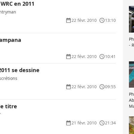
n WRC en 2011
untryman
22 févr. 2010
13:10
Ph
 Campana
- 
22 févr. 2010
10:41
2011 se dessine
scrétions
22 févr. 2010
09:55
Ph
Ab
e titre
Ma
"
21 févr. 2010
21:34