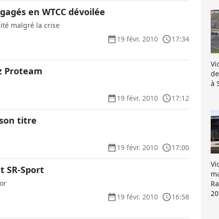
engagés en WTCC dévoilée
ité malgré la crise
19 févr. 2010
17:34
Vi
z Proteam
de
à 
19 févr. 2010
17:12
son titre
19 févr. 2010
17:00
Vi
t SR-Sport
ma
or
Ra
20
19 févr. 2010
16:58