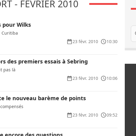
T - FÉVRIER 2010
s pour Wilks
Re
 Curitiba
23 févr. 2010
10:30
rs des premiers essais à Sebring
t pas là
23 févr. 2010
10:06
e le nouveau barème de points
récompensés
23 févr. 2010
09:52
se encore des questions