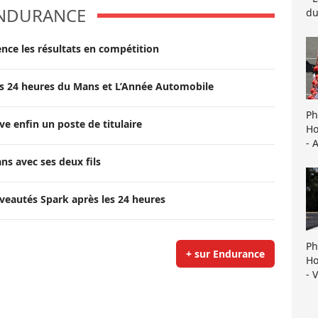
NDURANCE
du
ce les résultats en compétition
 des 24 heures du Mans et L’Année Automobile
Ph
e enfin un poste de titulaire
Ho
- 
ans avec ses deux fils
veautés Spark après les 24 heures
Ph
+ sur Endurance
Ho
- 