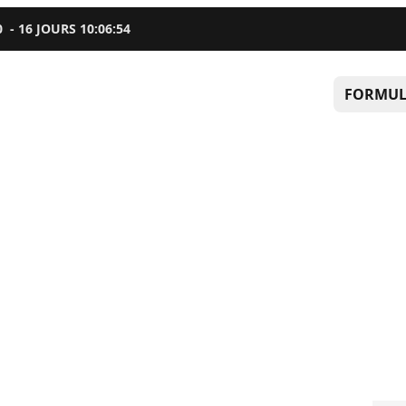
0
-
16
JOURS
10
:
06
:
53
FORMUL