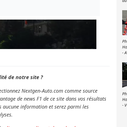
du
Ph
Ho
- 
té de notre site ?
électionnez Nextgen-Auto.com comme source
Ph
vantage de news F1 de ce site dans vos résultats
Ho
- 
s aucune information et serez parmi les
lyses.