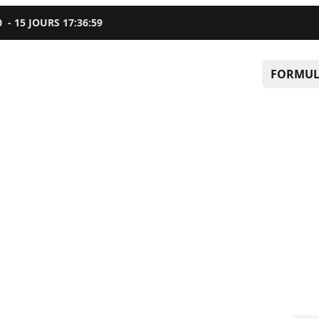
0
-
15
JOURS
17
:
36
:
58
FORMUL